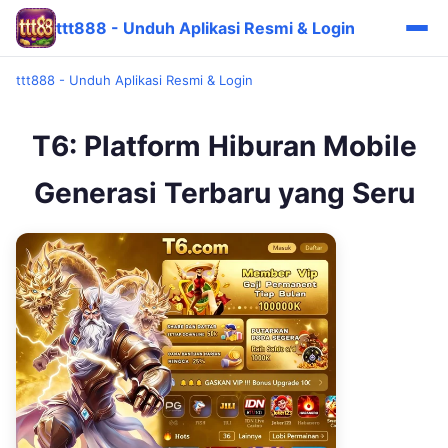
ttt888 - Unduh Aplikasi Resmi & Login
ttt888 - Unduh Aplikasi Resmi & Login
T6: Platform Hiburan Mobile
Generasi Terbaru yang Seru