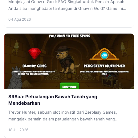
Menjelajahi Gnaw’n Gold: FAQ Singkat untuk Pemain Apakah
Anda siap menghadapi tantangan di Gnaw’n Gold? Game ini
dirancang untuk pemain...
04 Agu 2026
898aa: Petualangan Bawah Tanah yang
Mendebarkan
Trevor Hunter, sebuah slot inovatif dari Zerplaay Games,
mengajak pemain dalam petualangan bawah tanah yang
mencekam bersama Trevor, seekor anjing...
18 Jul 2026