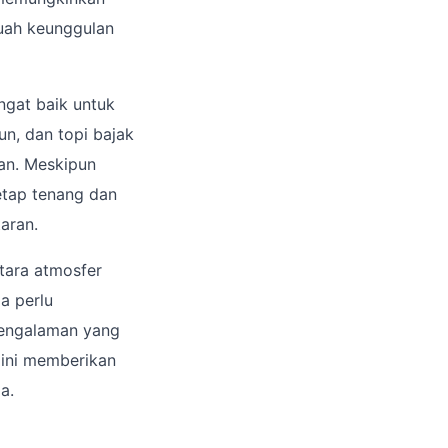
buah keunggulan
ngat baik untuk
un, dan topi bajak
an. Meskipun
etap tenang dan
aran.
tara atmosfer
a perlu
pengalaman yang
t ini memberikan
a.