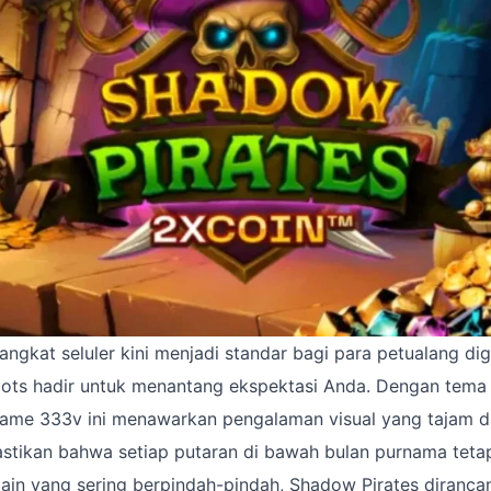
angkat seluler kini menjadi standar bagi para petualang dig
lots hadir untuk menantang ekspektasi Anda. Dengan tema 
me 333v ini menawarkan pengalaman visual yang tajam da
stikan bahwa setiap putaran di bawah bulan purnama tetap
ain yang sering berpindah-pindah, Shadow Pirates diranc