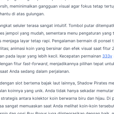
sih, meminimalkan gangguan visual agar fokus tetap tertu
hantu di atas gulungan.
ngkat seluler terasa sangat intuitif. Tombol putar ditempa
kses jempol yang mudah, sementara menu pengaturan yang 
ris menjaga layar tetap rapi. Pengalaman bermain di ponsel 
tas; animasi koin yang bersinar dan efek visual saat fitur
hkan pada layar yang lebih kecil. Kecepatan permainan
333v
dengan fitur
fast-forward
, menjadikannya pilihan tepat untu
 saat Anda sedang dalam perjalanan.
dengan slot bertema bajak laut lainnya, Shadow Pirates m
an koinnya yang unik. Anda tidak hanya sekadar memutar 
 strategis antara kolektor koin berwarna biru dan hijau. Di 
asa sangat memuaskan saat Anda melihat koin-koin tersebu
spin
dan opsi
Buy Bonus
juga diintegrasikan dengan baik,