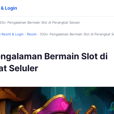
 & Login
33v: Pengalaman Bermain Slot di Perangkat Seluler
i Resmi & Login
›
Resmi
›
333v: Pengalaman Bermain Slot di Perangkat S
ngalaman Bermain Slot di
t Seluler