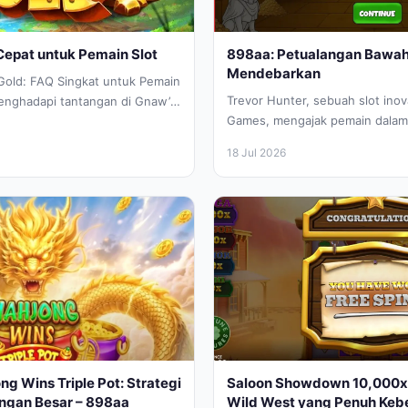
Cepat untuk Pemain Slot
898aa: Petualangan Bawah
Mendebarkan
Gold: FAQ Singkat untuk Pemain
Trevor Hunter, sebuah slot inova
enghadapi tantangan di Gnaw’n
Games, mengajak pemain dalam
ncang untuk pemain...
tanah yang mencekam bersama 
18 Jul 2026
anjing...
ng Wins Triple Pot: Strategi
Saloon Showdown 10,000x
ngan Besar – 898aa
Wild West yang Penuh Keb