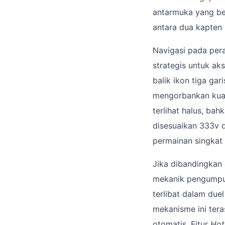
antarmuka yang ber
antara dua kapten 
Navigasi pada pera
strategis untuk a
balik ikon tiga ga
mengorbankan kuali
terlihat halus, ba
disesuaikan 333v 
permainan singkat
Jika dibandingkan 
mekanik pengumpul
terlibat dalam duel
mekanisme ini ter
otomatis. Fitur
Hot