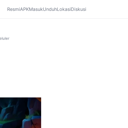
Resmi
APK
Masuk
Unduh
Lokasi
Diskusi
eluler