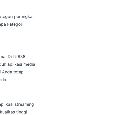
ategori perangkat
apa kategori
ma. Di ttt888,
duh aplikasi media
i Anda tetap
nda.
plikasi streaming
ualitas tinggi