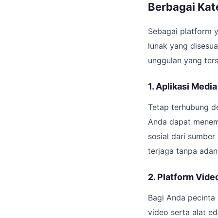
Berbagai Kat
Sebagai platform 
lunak yang disesua
unggulan yang terse
1. Aplikasi Medi
Tetap terhubung de
Anda dapat menemu
sosial dari sumber
terjaga tanpa adan
2. Platform Vide
Bagi Anda pecinta 
video serta alat e