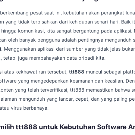
g berkembang pesat saat ini, kebutuhan akan perangkat lun
n yang tidak terpisahkan dari kehidupan sehari-hari. Baik i
, hingga komunikasi, kita sangat bergantung pada aplikasi.
akan oleh banyak pengguna adalah pentingnya mengunduh s
i
. Menggunakan aplikasi dari sumber yang tidak jelas buka
 tetapi juga membahayakan data pribadi kita.
si atas kekhawatiran tersebut,
ttt888
muncul sebagai platf
software yang mengedepankan keamanan dan keaslian. De
onten yang telah terverifikasi, ttt888 memastikan bahwa 
laman mengunduh yang lancar, cepat, dan yang paling pen
tau virus berbahaya.
ilih ttt888 untuk Kebutuhan Software A