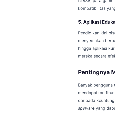
ttt888, para gamer
kompatibilitas yan
5. Aplikasi Edu
Pendidikan kini bi
menyediakan berbag
hingga aplikasi ku
mereka secara efek
Pentingnya M
Banyak pengguna te
mendapatkan fitur 
daripada keuntunga
spyware
yang dapat