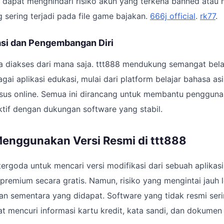
 dapat menghindari risiko akun yang terkena banned atau 
g sering terjadi pada file game bajakan.
666j official
.
rk77
.
kasi dan Pengembangan Diri
sa diakses dari mana saja. ttt888 mendukung semangat bel
ai aplikasi edukasi, mulai dari platform belajar bahasa asi
rsus online. Semua ini dirancang untuk membantu pengguna
tif dengan dukungan software yang stabil.
enggunakan Versi Resmi di ttt888
rgoda untuk mencari versi modifikasi dari sebuah aplikasi
premium secara gratis. Namun, risiko yang mengintai jauh 
n sementara yang didapat. Software yang tidak resmi sering
 mencuri informasi kartu kredit, kata sandi, dan dokumen 