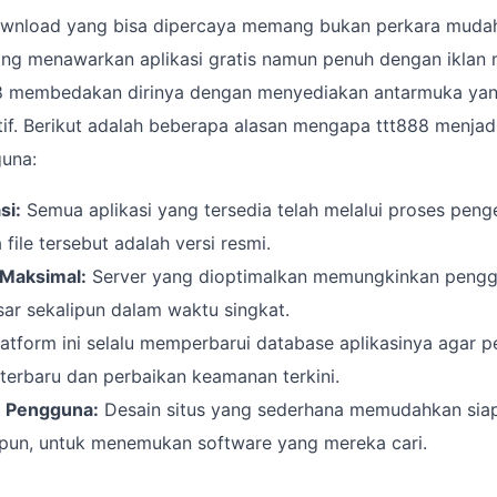
wnload yang bisa dipercaya memang bukan perkara mudah
ang menawarkan aplikasi gratis namun penuh dengan ikla
888 membedakan dirinya dengan menyediakan antarmuka yan
itif. Berikut adalah beberapa alasan mengapa ttt888 menjad
una:
si:
Semua aplikasi yang tersedia telah melalui proses peng
ile tersebut adalah versi resmi.
Maksimal:
Server yang dioptimalkan memungkinkan pengg
ar sekalipun dalam waktu singkat.
atform ini selalu memperbarui database aplikasinya agar p
terbaru dan perbaikan keamanan terkini.
 Pengguna:
Desain situs yang sederhana memudahkan siap
pun, untuk menemukan software yang mereka cari.