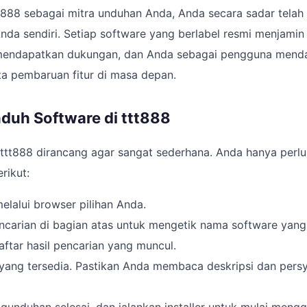
t888 sebagai mitra unduhan Anda, Anda secara sadar telah
Anda sendiri. Setiap software yang berlabel resmi menjami
mendapatkan dukungan, dan Anda sebagai pengguna menda
ta pembaruan fitur di masa depan.
uh Software di ttt888
ttt888 dirancang agar sangat sederhana. Anda hanya perlu
rikut:
melalui browser pilihan Anda.
carian di bagian atas untuk mengetik nama software yang
 daftar hasil pencarian yang muncul.
yang tersedia. Pastikan Anda membaca deskripsi dan persy