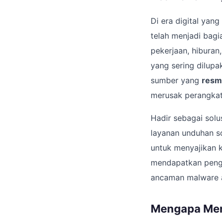
Di era digital yan
telah menjadi bagia
pekerjaan, hiburan
yang sering dilup
sumber yang
resm
merusak perangkat,
Hadir sebagai solu
layanan unduhan 
untuk menyajikan k
mendapatkan penga
ancaman malware a
Mengapa Mem